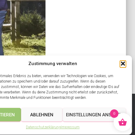
Zustimmung verwalten
ptimales Erlebnis zu bieten, verwenden wir Technologien wie Cookies, um
ationen zu speichern und/oder darauf zuzugreifen. Wenn du diesen
 zustimmst, können wir Daten wie das Surfverhalten oder eindeutige IDs auf
te verarbeiten. Wenn du deine Zustimmung nicht erteilst oder zurückziehst,
mmte Merkmale und Funktionen beeinträchtigt werden.
KIRCHEN ACHENSEE
MEIN KONTO
SHOP
0
TIEREN
ABLEHNEN
EINSTELLUNGEN ANSEHEN
Datenschutzerklärung
Impressum