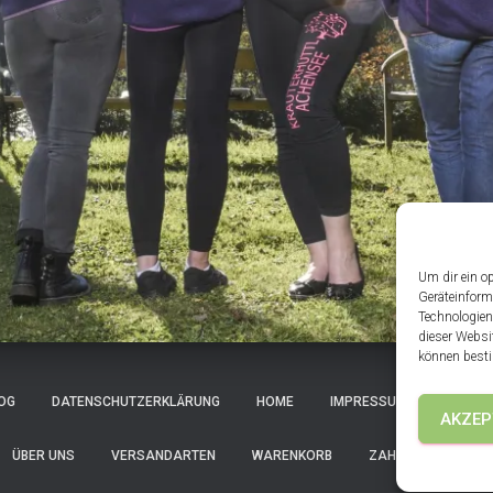
Um dir ein o
Geräteinform
Technologien
dieser Websi
können besti
OG
DATENSCHUTZERKLÄRUNG
HOME
IMPRESSUM
KASSE
AKZEP
ÜBER UNS
VERSANDARTEN
WARENKORB
ZAHLUNGSARTEN