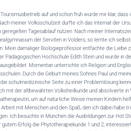
Tourismusbetrieb auf und schon früh wurde mir klar, dass 
 Nach meiner Volksschulzeit durfte ich das Internat der Ursu
 geregelten Tagesablauf nützen. Nach meiner Internatszei
ealgymnasium der Serviten in Volders, so lernte ich selbst
n. Mein damaliger Biologieprofessor entfachte die Liebe z
n der Pädagogischen Hochschule Edith Stein und wurde in d
 ausgebildet. Momentan unterrichte ich Religion und Engli
sschulen. Durch die Geburt meines Sohnes Paul und mein
ur die schulmedizinische Seite zu einer Problemlösung ken
ch mit der altbewährten Volksheilkunde und absolvierte i
atherapeutin, um auf natürliche Weise meinen Kindern helf
r Arbeit mit Menschen und den Spaß, den ich dabei habe tr
gen. Ich besuchte in München die Ausbildungen zur Hot S
r gutem Erfolg die Phytotherapiekunde 1 und 2, interessier