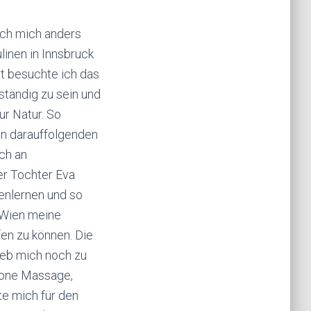
ich mich anders
linen in Innsbruck
t besuchte ich das
ständig zu sein und
ur Natur. So
en darauffolgenden
sch an
er Tochter Eva
nenlernen und so
n Wien meine
en zu können. Die
ieb mich noch zu
tone Massage,
te mich für den