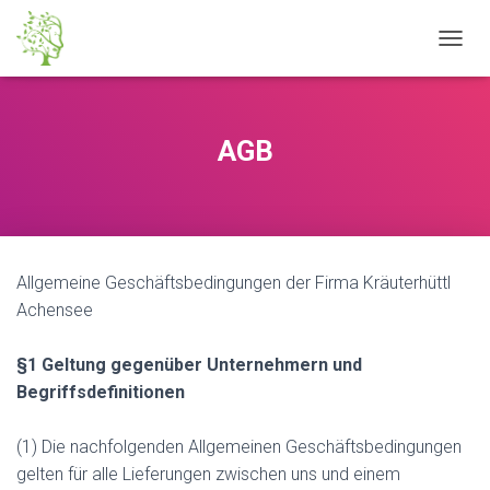
N
A
V
I
G
AGB
A
T
I
O
N
U
Allgemeine Geschäftsbedingungen der Firma Kräuterhüttl
M
S
Achensee
C
H
§1 Geltung gegenüber Unternehmern und
A
L
Begriffsdefinitionen
T
E
(1) Die nachfolgenden Allgemeinen Geschäftsbedingungen
N
gelten für alle Lieferungen zwischen uns und einem