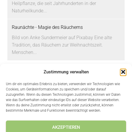
Heilpflanze, die seit Jahrhunderten in der
Naturheilkunde...
Raunächte - Magie des Räucherns
Bild von Anke Sundermeier auf Pixabay Eine alte
Tradition, das Räuchern zur Weihnachtszeit.
Menschen...
Zustimmung verwalten
Um dir ein optimales Erlebnis zu bieten, verwenden wir Technologien wie
3D RUNDGANG
AGB
ANWENDUNGEN
BLOG
Cookies, um Geräteinformationen zu speichern und/oder darauf
zuzugreifen. Wenn du diesen Technologien zustimmst, können wir Daten
wie das Surfverhalten oder eindeutige IDs auf dieser Website verarbeiten.
DATENSCHUTZERKLÄRUNG
HOME
IMPRESSUM
Wenn du deine Zustimmung nicht erteilst oder zurückziehst, können
bestimmte Merkmale und Funktionen beeinträchtigt werden.
KASSE
KIRCHEN ACHENSEE
MEIN KONTO
SHOP
AKZEPTIEREN
ÜBER UNS
VERSANDARTEN
WARENKORB