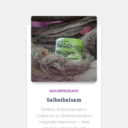
NATURPRODUKTE
Salbeibalsam
Antibac, Antitranspiration
| Salbei bei zu Übertranspiration
neigenden Menschen – ideal