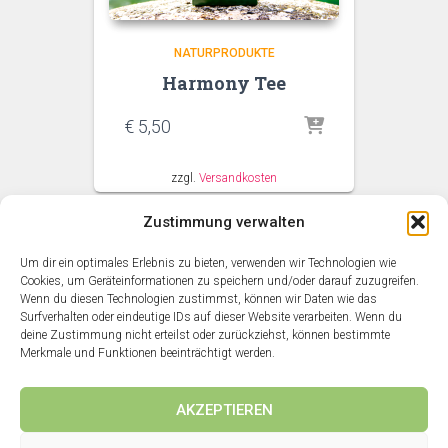
NATURPRODUKTE
Harmony Tee
€
5,50
zzgl.
Versandkosten
Zustimmung verwalten
Um dir ein optimales Erlebnis zu bieten, verwenden wir Technologien wie
3D RUNDGANG
AGB
ANWENDUNGEN
BLOG
Cookies, um Geräteinformationen zu speichern und/oder darauf zuzugreifen.
Wenn du diesen Technologien zustimmst, können wir Daten wie das
Surfverhalten oder eindeutige IDs auf dieser Website verarbeiten. Wenn du
DATENSCHUTZERKLÄRUNG
HOME
IMPRESSUM
deine Zustimmung nicht erteilst oder zurückziehst, können bestimmte
Merkmale und Funktionen beeinträchtigt werden.
KASSE
KIRCHEN ACHENSEE
MEIN KONTO
SHOP
AKZEPTIEREN
ÜBER UNS
VERSANDARTEN
WARENKORB